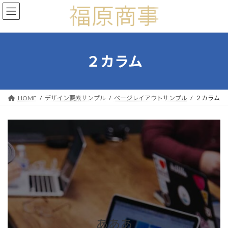
コ
ナ
ン
ビ
テ
ゲ
ン
ー
ツ
シ
へ
ョ
２カラム
ス
ン
キ
に
ッ
移
プ
動
HOME
デザイン要素サンプル
ページレイアウトサンプル
２カラム
あああ